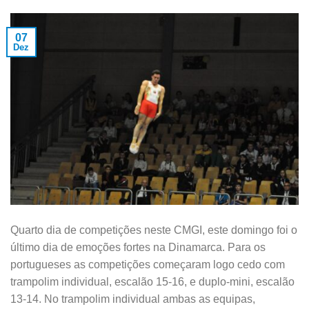
07
Dez
Quarto dia de competições neste CMGI, este domingo foi o
último dia de emoções fortes na Dinamarca. Para os
portugueses as competições começaram logo cedo com
trampolim individual, escalão 15-16, e duplo-mini, escalão
13-14. No trampolim individual ambas as equipas,