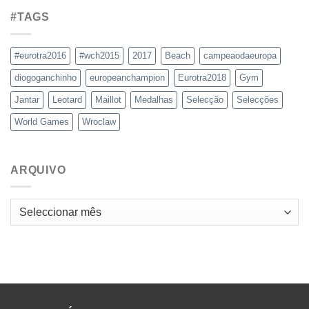
#TAGS
#eurotra2016
#wch2015
2017
Beach
campeaodaeuropa
diogoganchinho
europeanchampion
Eurotra2018
Gym
Jantar
Leotard
Maillot
Medalhas
Selecção
Selecções
World Games
Wroclaw
ARQUIVO
Arquivo