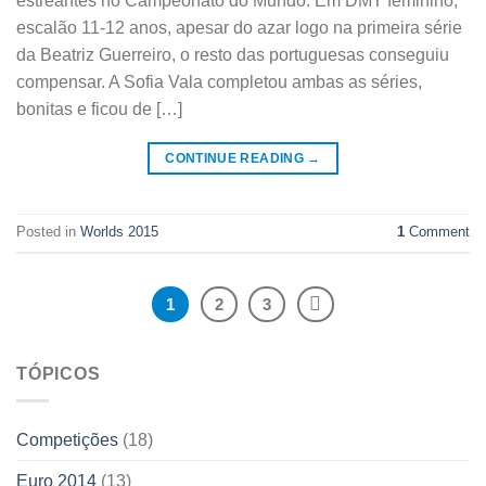
estreantes no Campeonato do Mundo. Em DMT feminino,
escalão 11-12 anos, apesar do azar logo na primeira série
da Beatriz Guerreiro, o resto das portuguesas conseguiu
compensar. A Sofia Vala completou ambas as séries,
bonitas e ficou de […]
CONTINUE READING
→
Posted in
Worlds 2015
1
Comment
1
2
3
TÓPICOS
Competições
(18)
Euro 2014
(13)